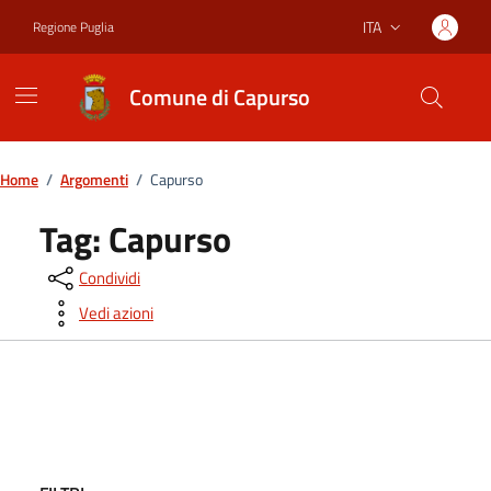
Vai ai contenuti
Vai al footer
ITA
Regione Puglia
Lingua attiva:
Comune di Capurso
Home
/
Argomenti
/
Capurso
Tag:
Capurso
Condividi
Vedi azioni