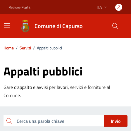
Vai ai contenuti
Vai al footer
ITA
Regione Puglia
Lingua attiva:
Comune di Capurso
Home
/
Servizi
/
Appalti pubblici
Appalti pubblici
Gare d’appalto e avvisi per lavori, servizi e forniture al
Comune.
Esplora tutti i servizi
Cerca una parola chiave
Invio