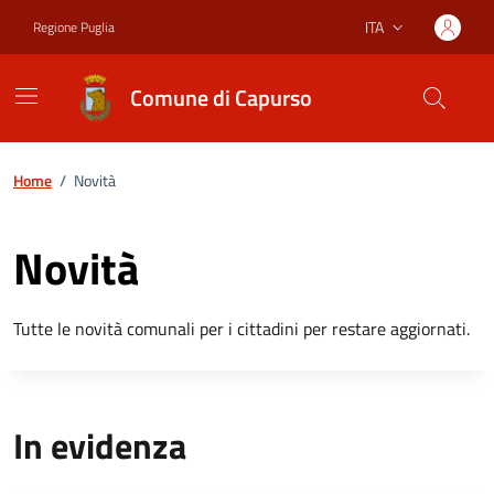
Vai ai contenuti
Vai al footer
ITA
Regione Puglia
Lingua attiva:
Comune di Capurso
Home
/
Novità
Novità
Tutte le novità comunali per i cittadini per restare aggiornati.
In evidenza