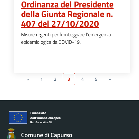
Ordinanza del Presidente
della Giunta Regionale n.
407 del 27/10/2020
Misure urgenti per fronteggiare l’emergenza
epidemiologica da COVID-19.
«
1
2
3
4
5
»
Comune di Capurso