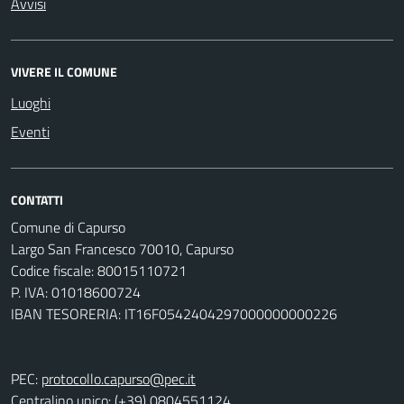
Avvisi
VIVERE IL COMUNE
Luoghi
Eventi
CONTATTI
Comune di Capurso
Largo San Francesco 70010, Capurso
Codice fiscale: 80015110721
P. IVA: 01018600724
IBAN TESORERIA: IT16F0542404297000000000226
PEC:
protocollo.capurso@pec.it
Centralino unico: (+39) 0804551124