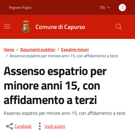
Vai ai contenuti
Vai al footer
ITA
Regione Puglia
Lingua attiva:
Comune di Capurso
Home
/
Documenti pubblici
/
Espatrio minori
/
Assenso espatrio per minore anni 15, con affidamento a terzi
Assenso espatrio per
minore anni 15, con
affidamento a terzi
Dettagli del documento
Assenso espatrio per minore anni 15, con affidamento a terzi
Condividi
Vedi azioni