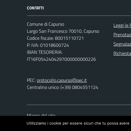
CONTATTI
Comune di Capurso
Leggi le
Largo San Francesco 70010, Capurso
Prenota
Codice fiscale: 80015110721
Segnalazi
P. IVA: 01018600724
IBAN TESORERIA:
Richiest
IT16F0542404297000000000226
PEC:
protocollo.capurso@pec.it
Centralino unico: (+39) 0804551124
Mappa del sito
Utilizziamo i cookie per essere sicuri che tu possa avere 