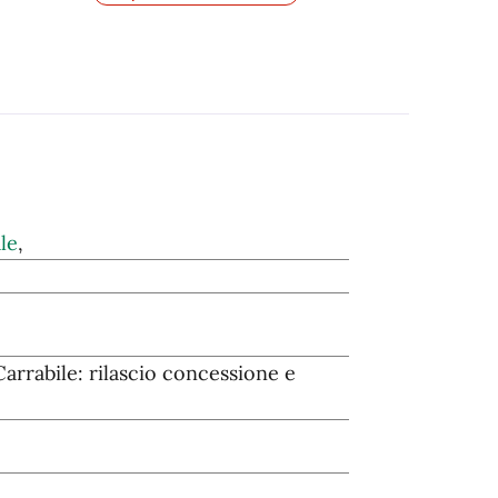
le
,
rrabile: rilascio concessione e