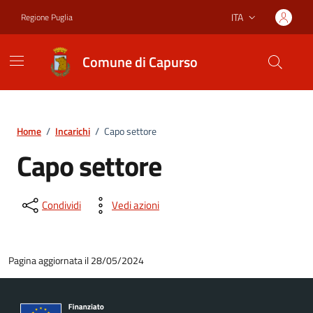
Vai ai contenuti
Vai al footer
ITA
Regione Puglia
Lingua attiva:
Comune di Capurso
Home
/
Incarichi
/
Capo settore
Capo settore
Condividi
Vedi azioni
Pagina aggiornata il 28/05/2024