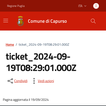
Vai ai contenuti
Vai al footer
ITA
Regione Puglia
Lingua attiva:
Comune di Capurso
Home
/
ticket_2024-09-19T08:29:01.000Z
ticket_2024-09-
19T08:29:01.000Z
Condividi
Vedi azioni
Pagina aggiornata il 19/09/2024