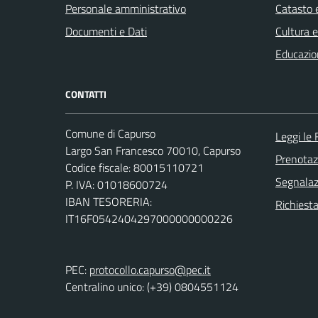
Personale amministrativo
Catasto e
Documenti e Dati
Cultura 
Educazio
CONTATTI
Comune di Capurso
Leggi le
Largo San Francesco 70010, Capurso
Prenota
Codice fiscale: 80015110721
Segnalazi
P. IVA: 01018600724
IBAN TESORERIA:
Richiest
IT16F0542404297000000000226
PEC:
protocollo.capurso@pec.it
Centralino unico: (+39) 0804551124