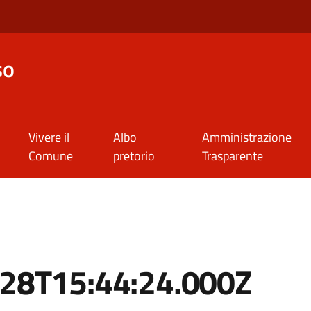
so
Vivere il
Albo
Amministrazione
Comune
pretorio
Trasparente
-28T15:44:24.000Z