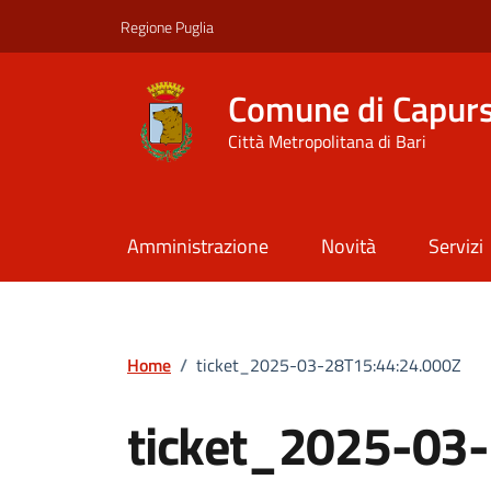
Vai ai contenuti
Vai al footer
Regione Puglia
Comune di Capur
Città Metropolitana di Bari
Amministrazione
Novità
Servizi
Home
/
ticket_2025-03-28T15:44:24.000Z
ticket_2025-03