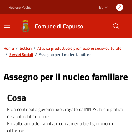
Vai ai contenuti
Vai al footer
ITA
Regione Puglia
Lingua attiva:
Comune di Capurso
Home
/
Settori
/
Attività produttive e promozione socio-culturale
/
Servizi Sociali
/
Assegno per il nucleo familiare
Assegno per il nucleo familiare
Cosa
È un contributo governativo erogato dall’INPS, la cui pratica
è istruita dal Comune.
È rivolto ai nuclei familiari, con almeno tre figli minori, di
cittadini: