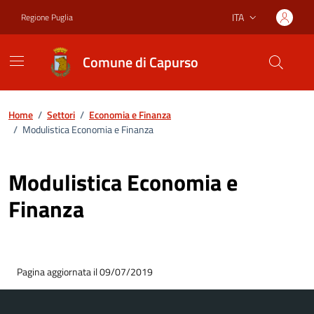
Vai ai contenuti
Vai al footer
ITA
Regione Puglia
Lingua attiva:
Comune di Capurso
Home
/
Settori
/
Economia e Finanza
/
Modulistica Economia e Finanza
Modulistica Economia e
Finanza
Pagina aggiornata il 09/07/2019