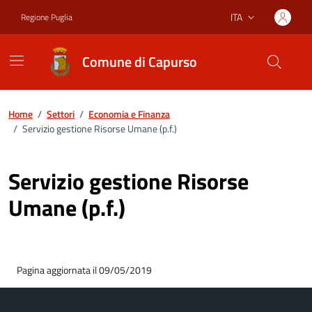
Vai ai contenuti
Vai al footer
ITA
Regione Puglia
Lingua attiva:
Comune di Capurso
Home
/
Settori
/
Economia e Finanza
/
Servizio gestione Risorse Umane (p.f.)
Servizio gestione Risorse
Umane (p.f.)
Pagina aggiornata il 09/05/2019