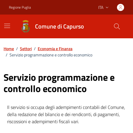
Vai ai contenuti
Vai al footer
ITA
Regione Puglia
Lingua attiva:
Comune di Capurso
Home
/
Settori
/
Economia e Finanza
/
Servizio programmazione e controllo economico
Servizio programmazione e
controllo economico
Il servizio si occupa degli adempimenti contabili del Comune,
della redazione del bilancio e dei rendiconti, di pagamenti,
riscossioni e adempimenti fiscali vari.