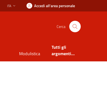
Accedi all'area personale
ITA
Lingua attiva:
Cerca
Tutti gli
Modulistica
argomenti...