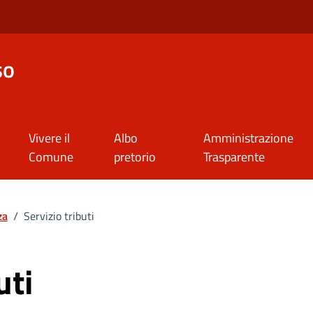
so
Vivere il
Albo
Amministrazione
Comune
pretorio
Trasparente
za
/
Servizio tributi
uti