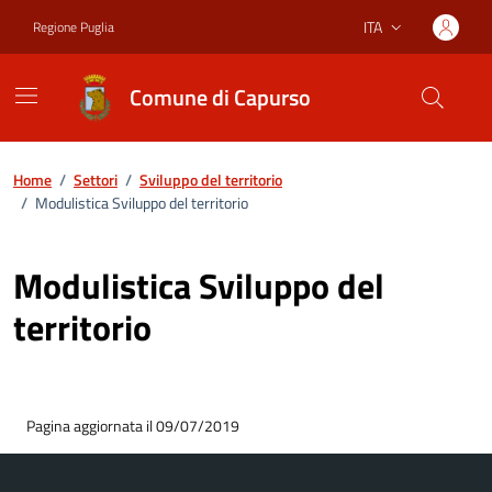
Vai ai contenuti
Vai al footer
ITA
Regione Puglia
Lingua attiva:
Comune di Capurso
Home
/
Settori
/
Sviluppo del territorio
/
Modulistica Sviluppo del territorio
Modulistica Sviluppo del
territorio
Pagina aggiornata il 09/07/2019