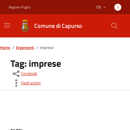
Vai ai contenuti
Vai al footer
ITA
Regione Puglia
Lingua attiva:
Comune di Capurso
Home
/
Argomenti
/
imprese
Tag:
imprese
Condividi
Vedi azioni