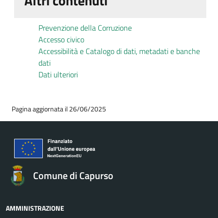
Altri contenuti
Prevenzione della Corruzione
Accesso civico
Accessibilità e Catalogo di dati, metadati e banche
dati
Dati ulteriori
Pagina aggiornata il 26/06/2025
Comune di Capurso
AMMINISTRAZIONE