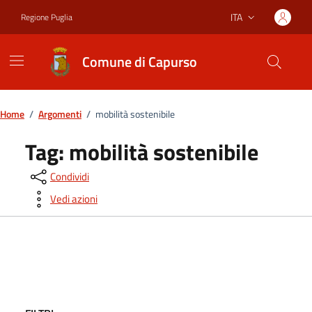
Vai ai contenuti
Vai al footer
ITA
Regione Puglia
Lingua attiva:
Comune di Capurso
Home
/
Argomenti
/
mobilità sostenibile
Tag:
mobilità sostenibile
Condividi
Vedi azioni