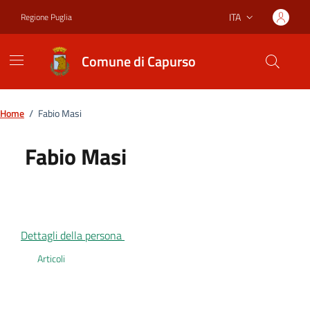
Vai ai contenuti
Vai al footer
ITA
Regione Puglia
Lingua attiva:
Comune di Capurso
Home
/
Fabio Masi
Fabio Masi
Dettagli della persona
Articoli