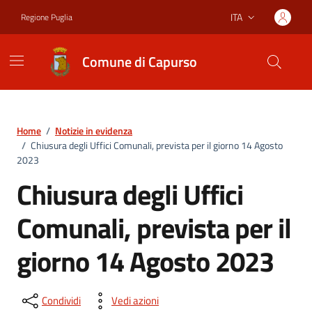
Vai ai contenuti
Vai al footer
ITA
Regione Puglia
Lingua attiva:
Comune di Capurso
Home
/
Notizie in evidenza
/
Chiusura degli Uffici Comunali, prevista per il giorno 14 Agosto
2023
Chiusura degli Uffici
Comunali, prevista per il
giorno 14 Agosto 2023
Condividi
Vedi azioni