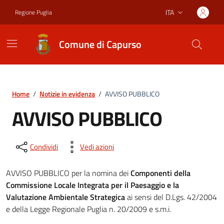
Vai ai contenuti
Vai al footer
ITA
Regione Puglia
Lingua attiva:
Comune di Capurso
Home
/
Notizie in evidenza
/
AVVISO PUBBLICO
AVVISO PUBBLICO
Condividi
Vedi azioni
AVVISO PUBBLICO per la nomina dei
Componenti della
Commissione Locale Integrata per il Paesaggio e la
Valutazione Ambientale Strategica
ai sensi del D.Lgs. 42/2004
e della Legge Regionale Puglia n. 20/2009 e s.m.i.