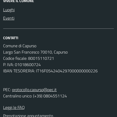
VIVERE IL COMUNE
Luoghi
Eventi
CONTATTI
Comune di Capurso
Largo San Francesco 70010, Capurso
Codice fiscale: 80015110721
P. IVA: 01018600724
IBAN TESORERIA: IT16F0542404297000000000226
PEC:
protocollo.capurso@pec.it
Centralino unico: (+39) 0804551124
Leggi le FAQ
Prenotazione appuntamento