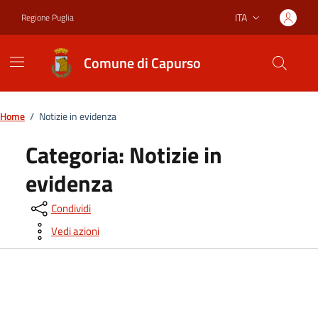
Vai ai contenuti
Vai al footer
ITA
Regione Puglia
Lingua attiva:
Comune di Capurso
Home
/
Notizie in evidenza
Categoria:
Notizie in
evidenza
Condividi
Vedi azioni