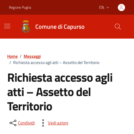
Vai ai contenuti
Vai al footer
ITA
Regione Puglia
Lingua attiva:
Comune di Capurso
Home
/
Messaggi
/
Richiesta accesso agli atti – Assetto del Territorio
Richiesta accesso agli
atti – Assetto del
Territorio
Condividi
Vedi azioni