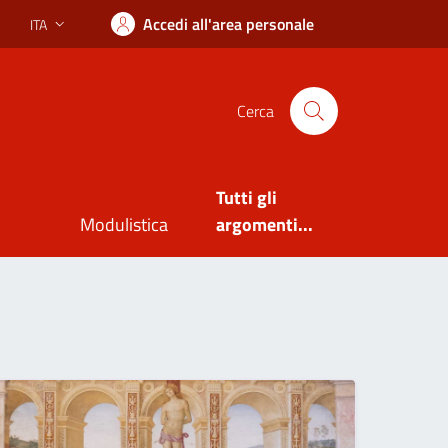
Accedi all'area personale
ITA
Lingua attiva:
Cerca
Tutti gli
Modulistica
argomenti...