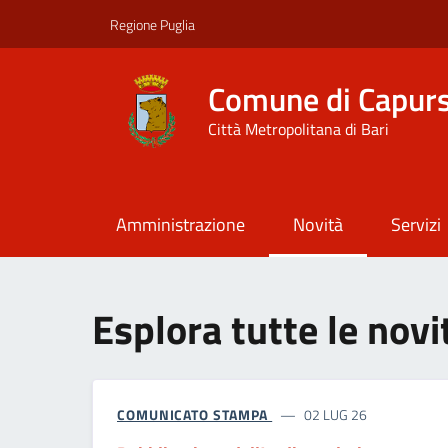
Vai ai contenuti
Vai al footer
Regione Puglia
Comune di Capur
Città Metropolitana di Bari
Amministrazione
Novità
Servizi
Esplora tutte le nov
COMUNICATO STAMPA
02 LUG 26