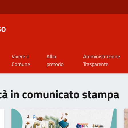
so
Vivere il
Albo
Amministrazione
Comune
pretorio
Trasparente
ità in comunicato stampa