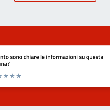
nto sono chiare le informazioni su questa
ina?
a 1 stelle su 5
luta 2 stelle su 5
Valuta 3 stelle su 5
Valuta 4 stelle su 5
Valuta 5 stelle su 5