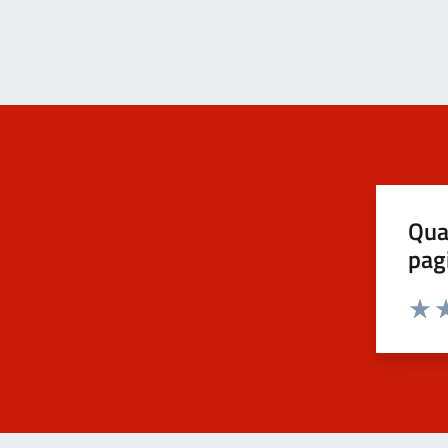
Qua
pag
Valut
Va