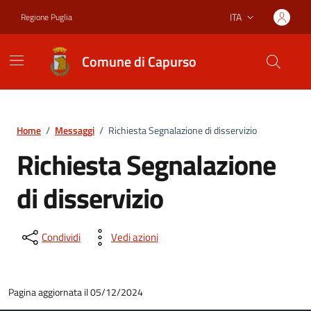
Vai ai contenuti
Vai al footer
ITA
Regione Puglia
Lingua attiva:
Comune di Capurso
Home
/
Messaggi
/
Richiesta Segnalazione di disservizio
Richiesta Segnalazione
di disservizio
Condividi
Vedi azioni
Pagina aggiornata il 05/12/2024