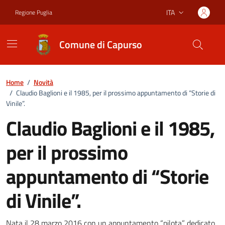
Vai ai contenuti
Vai al footer
ITA
Regione Puglia
Lingua attiva:
Comune di Capurso
Home
/
Novità
/
Claudio Baglioni e il 1985, per il prossimo appuntamento di “Storie di
Vinile”.
Claudio Baglioni e il 1985,
per il prossimo
appuntamento di “Storie
di Vinile”.
Nata il 28 marzo 2016 con un appuntamento “pilota” dedicato