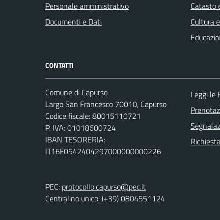
Personale amministrativo
Catasto e
Documenti e Dati
Cultura 
Educazio
CONTATTI
Comune di Capurso
Leggi le
Largo San Francesco 70010, Capurso
Prenota
Codice fiscale: 80015110721
Segnalazi
P. IVA: 01018600724
IBAN TESORERIA:
Richiest
IT16F0542404297000000000226
PEC:
protocollo.capurso@pec.it
Centralino unico: (+39) 0804551124