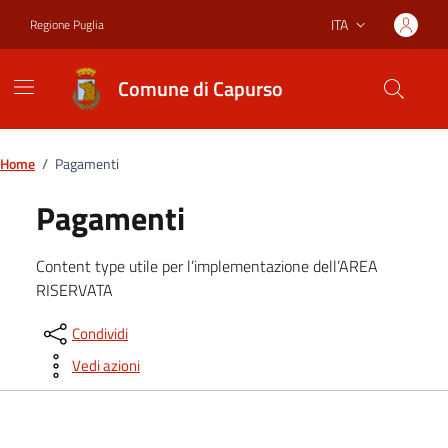
Vai ai contenuti
Vai al footer
ITA
Regione Puglia
Lingua attiva:
Comune di Capurso
Home
/
Pagamenti
Pagamenti
Content type utile per l’implementazione dell’AREA
RISERVATA
Condividi
Vedi azioni