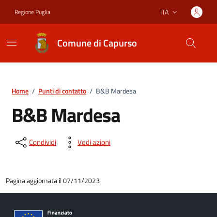
Vai ai contenuti
Vai al footer
ITA
Regione Puglia
Lingua attiva:
Comune di Capurso
Home
/
Punti di contatto
/
B&B Mardesa
B&B Mardesa
Condividi
Vedi azioni
Pagina aggiornata il 07/11/2023