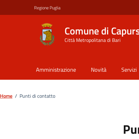
Vai ai contenuti
Vai al footer
Regione Puglia
Comune di Capur
Città Metropolitana di Bari
Amministrazione
Novità
Servizi
Home
/
Punti di contatto
Pun