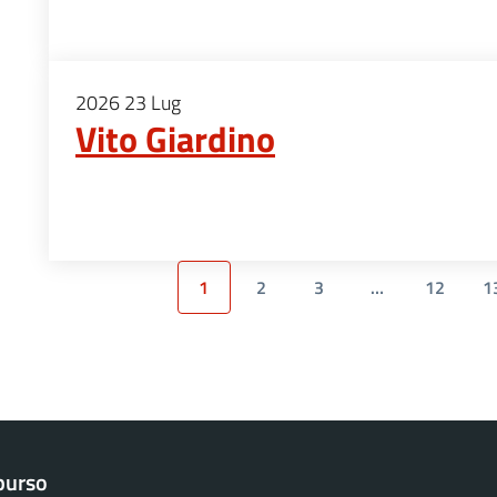
2026
23
Lug
Vito Giardino
1
2
3
…
12
1
purso