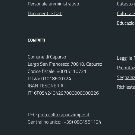
Personale amministrativo
Catasto e
Documenti e Dati
Cultura 
Educazio
CONTATTI
Comune di Capurso
Leggi le
Largo San Francesco 70010, Capurso
Prenota
Codice fiscale: 80015110721
Segnalazi
P. IVA: 01018600724
IBAN TESORERIA:
Richiest
IT16F0542404297000000000226
PEC:
protocollo.capurso@pec.it
Centralino unico: (+39) 0804551124