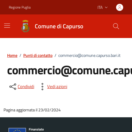
Vai ai contenuti
Vai al footer
ITA
Regione Puglia
Lingua attiva:
Comune di Capurso
Home
/
Punti di contatto
/
commercio@comune.capurso.bari.it
commercio@comune.capur
Condividi
Vedi azioni
Pagina aggiornata il 23/02/2024