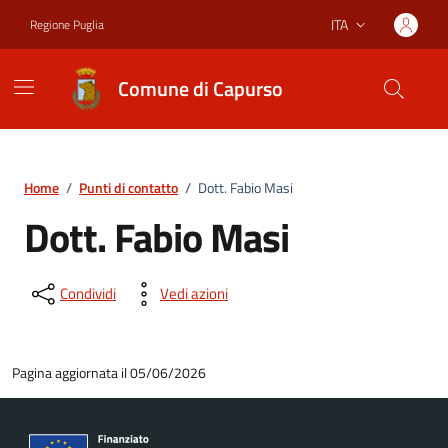
Vai ai contenuti
Vai al footer
ITA
Regione Puglia
Lingua attiva:
Comune di Capurso
Home
/
Punti di contatto
/
Dott. Fabio Masi
Dott. Fabio Masi
Condividi
Vedi azioni
Pagina aggiornata il 05/06/2026