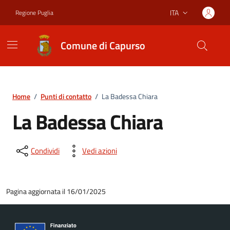
Vai ai contenuti
Vai al footer
ITA
Regione Puglia
Lingua attiva:
Comune di Capurso
Home
/
Punti di contatto
/
La Badessa Chiara
La Badessa Chiara
Condividi
Vedi azioni
Pagina aggiornata il 16/01/2025