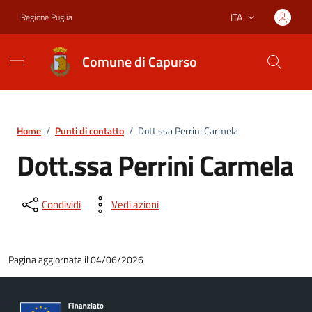
Vai ai contenuti
Vai al footer
ITA
Regione Puglia
Lingua attiva:
Comune di Capurso
Home
/
Punti di contatto
/
Dott.ssa Perrini Carmela
Dott.ssa Perrini Carmela
Condividi
Vedi azioni
Pagina aggiornata il 04/06/2026