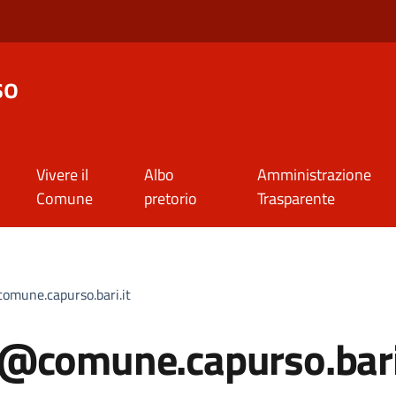
so
Vivere il
Albo
Amministrazione
Comune
pretorio
Trasparente
omune.capurso.bari.it
i@comune.capurso.bari