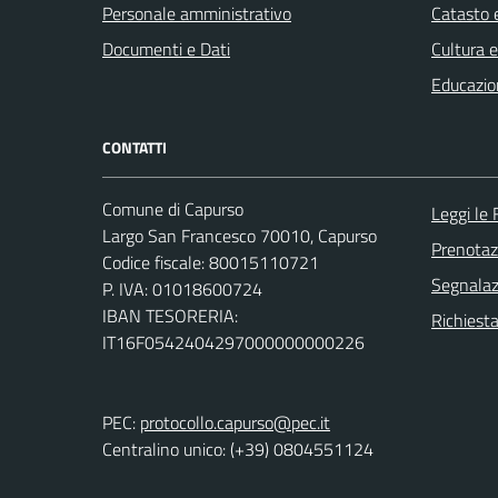
Personale amministrativo
Catasto e
Documenti e Dati
Cultura 
Educazio
CONTATTI
Comune di Capurso
Leggi le
Largo San Francesco 70010, Capurso
Prenota
Codice fiscale: 80015110721
Segnalazi
P. IVA: 01018600724
IBAN TESORERIA:
Richiest
IT16F0542404297000000000226
PEC:
protocollo.capurso@pec.it
Centralino unico: (+39) 0804551124