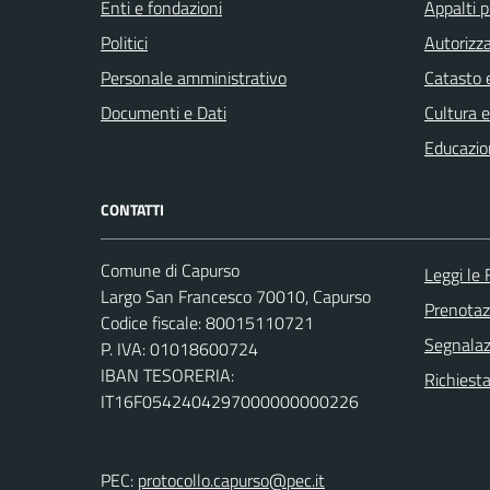
Enti e fondazioni
Appalti p
Politici
Autorizza
Personale amministrativo
Catasto e
Documenti e Dati
Cultura 
Educazio
CONTATTI
Comune di Capurso
Leggi le
Largo San Francesco 70010, Capurso
Prenota
Codice fiscale: 80015110721
Segnalazi
P. IVA: 01018600724
IBAN TESORERIA:
Richiest
IT16F0542404297000000000226
PEC:
protocollo.capurso@pec.it