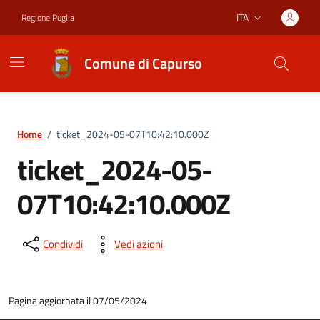
Vai ai contenuti
Vai al footer
ITA
Regione Puglia
Lingua attiva:
Comune di Capurso
Home
/
ticket_2024-05-07T10:42:10.000Z
ticket_2024-05-
07T10:42:10.000Z
Condividi
Vedi azioni
Pagina aggiornata il 07/05/2024