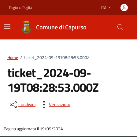
Vai ai contenuti
Vai al footer
ITA
Regione Puglia
Lingua attiva:
Comune di Capurso
Home
/
ticket_2024-09-19T08:28:53.000Z
ticket_2024-09-
19T08:28:53.000Z
Condividi
Vedi azioni
Pagina aggiornata il 19/09/2024