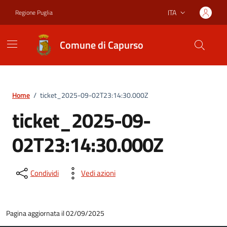
Vai ai contenuti
Vai al footer
ITA
Regione Puglia
Lingua attiva:
Comune di Capurso
Home
/
ticket_2025-09-02T23:14:30.000Z
ticket_2025-09-
02T23:14:30.000Z
Condividi
Vedi azioni
Pagina aggiornata il 02/09/2025