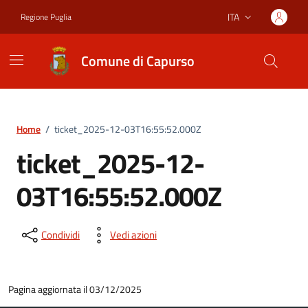
Vai ai contenuti
Vai al footer
ITA
Regione Puglia
Lingua attiva:
Comune di Capurso
Home
/
ticket_2025-12-03T16:55:52.000Z
ticket_2025-12-
03T16:55:52.000Z
Condividi
Vedi azioni
Pagina aggiornata il 03/12/2025