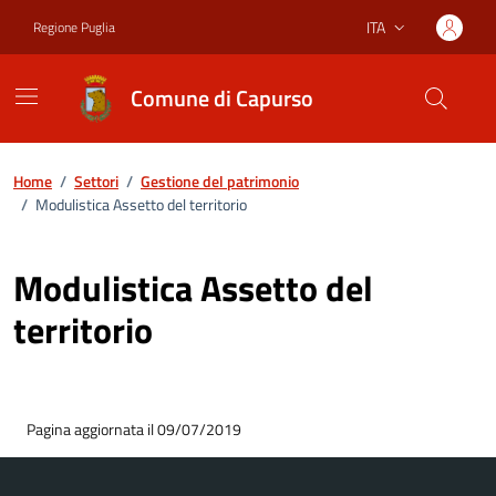
Vai ai contenuti
Vai al footer
ITA
Regione Puglia
Lingua attiva:
Comune di Capurso
Home
/
Settori
/
Gestione del patrimonio
/
Modulistica Assetto del territorio
Modulistica Assetto del
territorio
Pagina aggiornata il 09/07/2019