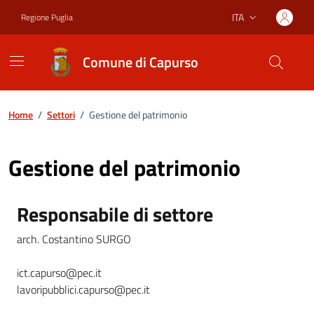
Vai ai contenuti
Vai al footer
ITA
Regione Puglia
Lingua attiva:
Comune di Capurso
Home
/
Settori
/
Gestione del patrimonio
Gestione del patrimonio
Responsabile di settore
arch. Costantino SURGO
ict.capurso@pec.it
lavoripubblici.capurso@pec.it