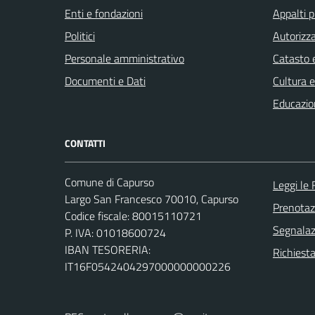
Enti e fondazioni
Appalti p
Politici
Autorizza
Personale amministrativo
Catasto e
Documenti e Dati
Cultura 
Educazio
CONTATTI
Comune di Capurso
Leggi le
Largo San Francesco 70010, Capurso
Prenota
Codice fiscale: 80015110721
Segnalazi
P. IVA: 01018600724
IBAN TESORERIA:
Richiest
IT16F0542404297000000000226