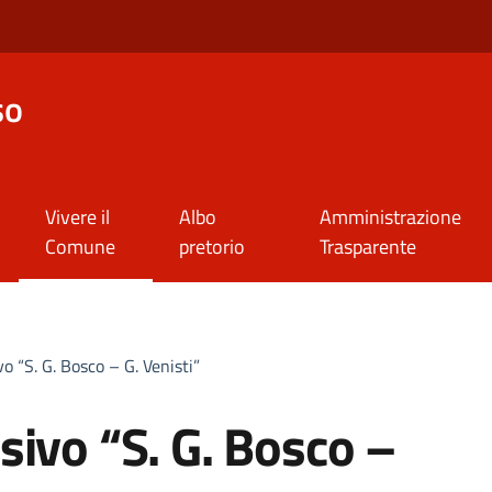
so
Vivere il
Albo
Amministrazione
Comune
pretorio
Trasparente
o “S. G. Bosco – G. Venisti”
sivo “S. G. Bosco –