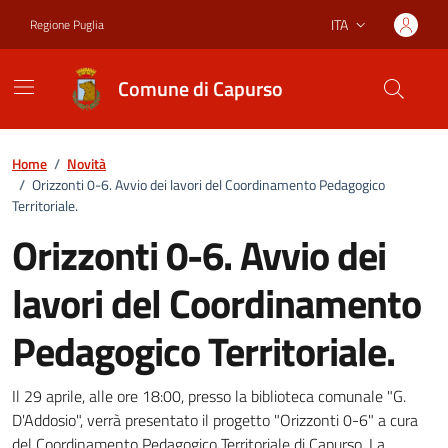
Vai ai contenuti
Vai al footer
ITA
Regione Puglia
Lingua attiva:
Comune di Capurso
Home
/
Novità
/
Orizzonti 0-6. Avvio dei lavori del Coordinamento Pedagogico
Territoriale.
Orizzonti 0-6. Avvio dei
lavori del Coordinamento
Pedagogico Territoriale.
Dettagli della notizia
Il 29 aprile, alle ore 18:00, presso la biblioteca comunale "G.
D'Addosio", verrà presentato il progetto "Orizzonti 0-6" a cura
del Coordinamento Pedagogico Territoriale di Capurso. La