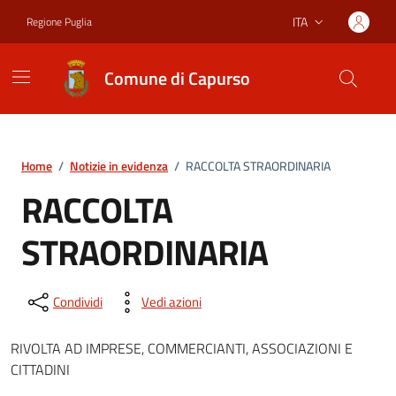
Vai ai contenuti
Vai al footer
ITA
Regione Puglia
Lingua attiva:
Comune di Capurso
Home
/
Notizie in evidenza
/
RACCOLTA STRAORDINARIA
RACCOLTA
STRAORDINARIA
Condividi
Vedi azioni
RIVOLTA AD IMPRESE, COMMERCIANTI, ASSOCIAZIONI E
CITTADINI