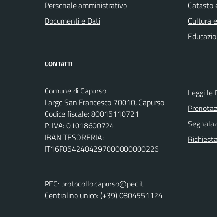
Personale amministrativo
Catasto e
Documenti e Dati
Cultura 
Educazio
CONTATTI
Comune di Capurso
Leggi le
Largo San Francesco 70010, Capurso
Prenota
Codice fiscale: 80015110721
Segnalazi
P. IVA: 01018600724
IBAN TESORERIA:
Richiest
IT16F0542404297000000000226
PEC:
protocollo.capurso@pec.it
Centralino unico: (+39) 0804551124