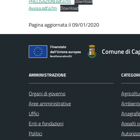
PRECISAZIONI.pdf.p7m
Download
Avviso.pdf.p7m
Download
Pagina aggiornata il 09/01/2020
Comune di Ca
AMMINISTRAZIONE
CATEGORI
Organi di governo
Agricoltu
Aree amministrative
Ambient
Uffici
Anagrafe 
Enti e fondazioni
Appalti p
Politici
Autorizza