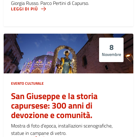
Giorgia Russo. Parco Pertini di Capurso.
LEGGI DI PIÙ
8
Novembre
EVENTO CULTURALE
San Giuseppe e la storia
capursese: 300 anni di
devozione e comunità.
Mostra di foto d’epoca, installazioni scenografiche,
statue in campane di vetro.