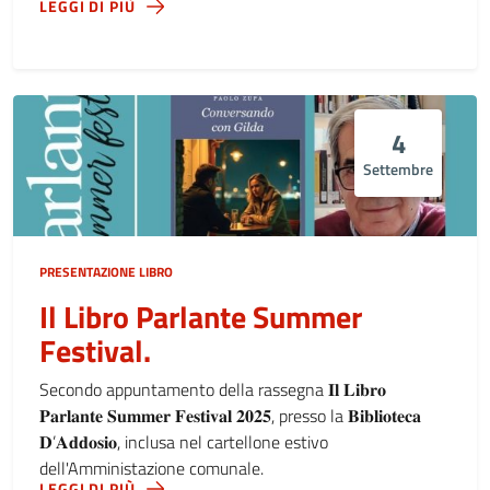
LEGGI DI PIÙ
4
Settembre
PRESENTAZIONE LIBRO
Il Libro Parlante Summer
Festival.
Secondo appuntamento della rassegna 𝐈𝐥 𝐋𝐢𝐛𝐫𝐨
𝐏𝐚𝐫𝐥𝐚𝐧𝐭𝐞 𝐒𝐮𝐦𝐦𝐞𝐫 𝐅𝐞𝐬𝐭𝐢𝐯𝐚𝐥 𝟐𝟎𝟐𝟓, presso la 𝐁𝐢𝐛𝐥𝐢𝐨𝐭𝐞𝐜𝐚
𝐃’𝐀𝐝𝐝𝐨𝐬𝐢𝐨, inclusa nel cartellone estivo
dell'Amministazione comunale.
LEGGI DI PIÙ