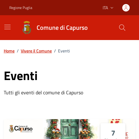
Vai ai contenuti
Vai al footer
ITA
Regione Puglia
Lingua attiva:
Comune di Capurso
Home
/
Vivere il Comune
/
Eventi
Eventi
Tutti gli eventi del comune di Capurso
7