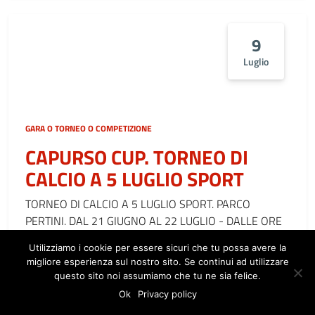
9
Luglio
GARA O TORNEO O COMPETIZIONE
CAPURSO CUP. TORNEO DI
CALCIO A 5 LUGLIO SPORT
TORNEO DI CALCIO A 5 LUGLIO SPORT. PARCO
PERTINI. DAL 21 GIUGNO AL 22 LUGLIO - DALLE ORE
19.
Utilizziamo i cookie per essere sicuri che tu possa avere la
LEGGI DI PIÙ
migliore esperienza sul nostro sito. Se continui ad utilizzare
questo sito noi assumiamo che tu ne sia felice.
Ok
Privacy policy