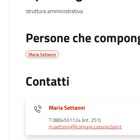
struttura amministrativa
Persone che compong
Maria Settanni
Contatti
Maria Settanni
T 0804551124 (int. 251)
m.settanni@comune.capurso.bari.it