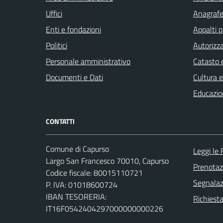
Uffici
Anagrafe 
Enti e fondazioni
Appalti p
Politici
Autorizza
Personale amministrativo
Catasto e
Documenti e Dati
Cultura 
Educazio
CONTATTI
Comune di Capurso
Leggi le
Largo San Francesco 70010, Capurso
Prenota
Codice fiscale: 80015110721
Segnalazi
P. IVA: 01018600724
IBAN TESORERIA:
Richiest
IT16F0542404297000000000226