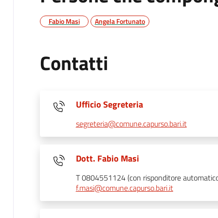
Fabio Masi
Angela Fortunato
Contatti
Ufficio Segreteria
segreteria@comune.capurso.bari.it
Dott. Fabio Masi
T 0804551124 (con risponditore automatico d
f.masi@comune.capurso.bari.it