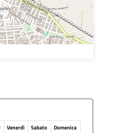
ì
Venerdì
Sabato
Domenica