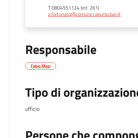
T 0804551124 (int. 261)
a.fortunato@comune.capurso.bari.it
Responsabile
Fabio Masi
Tipo di organizzazion
ufficio
Persone che compong